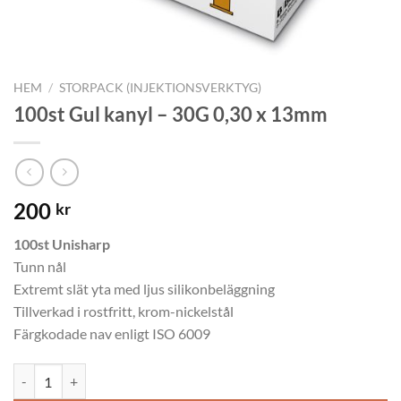
HEM
/
STORPACK (INJEKTIONSVERKTYG)
100st Gul kanyl – 30G 0,30 x 13mm
200
kr
100st Unisharp
Tunn nål
Extremt slät yta med ljus silikonbeläggning
Tillverkad i rostfritt, krom-nickelstål
Färgkodade nav enligt ISO 6009
100st Gul kanyl – 30G 0,30 x 13mm mängd