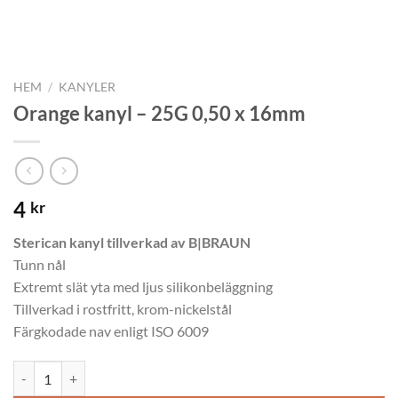
HEM
/
KANYLER
Orange kanyl – 25G 0,50 x 16mm
4
kr
Sterican kanyl tillverkad av B|BRAUN
Tunn nål
Extremt slät yta med ljus silikonbeläggning
Tillverkad i rostfritt, krom-nickelstål
Färgkodade nav enligt ISO 6009
Orange kanyl – 25G 0,50 x 16mm mängd