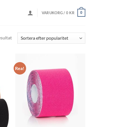
0
VARUKORG /
0
KR
sultat
Rea!