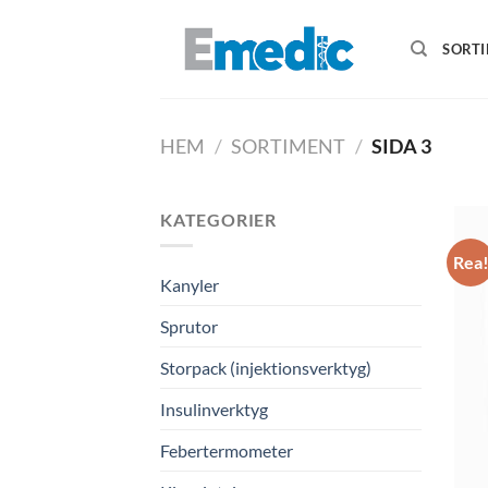
Skip
to
SORT
content
HEM
/
SORTIMENT
/
SIDA 3
KATEGORIER
Rea
Kanyler
Sprutor
Storpack (injektionsverktyg)
Insulinverktyg
Febertermometer