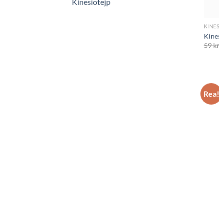
Kinesiotejp
KINE
Kines
59
k
Rea